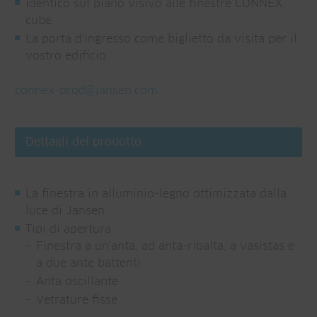
Identico sul piano visivo alle finestre CONNEX
cube
La porta d'ingresso come biglietto da visita per il
vostro edificio
connex-prod@
jansen.com
Dettagli del prodotto
La finestra in alluminio-legno ottimizzata dalla
luce di Jansen
Tipi di apertura:
Finestra a un'anta, ad anta-ribalta, a vasistas e
a due ante battenti
Anta oscillante
Vetrature fisse