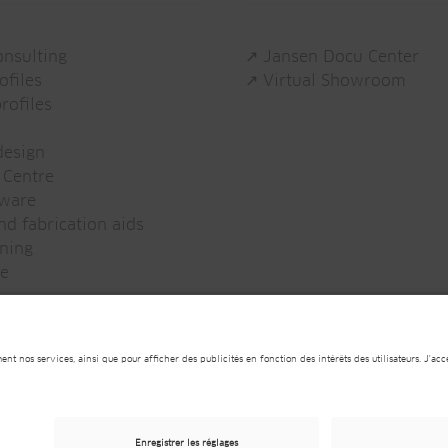
onsulting
↗ Jansen Docu Center
ofiles
↗ Virtual Showroom
rofiles
esign
 Centre
tware
d fabrication aids
ning
e
on générale de protection des données
Conditions contr