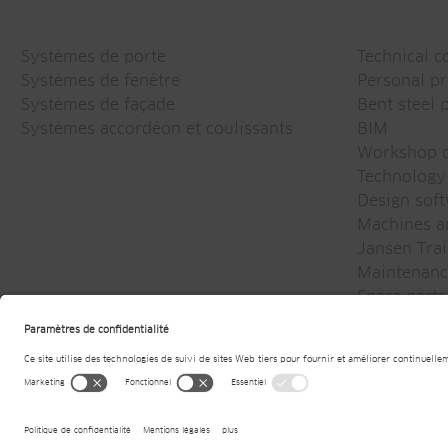
Systèmes de porte
Technical c
Systèmes de fenêtre
Personal pr
Systèmes de façade
Bent steel p
Systèmes accordéon et coulissants
BIM
Workshop d
Technology
Design sof
Machines an
Jansen Trai
Maintenanc
Spare parts
Newsletter
© 2026
Jansen AG
Mentions légales
Déclarati