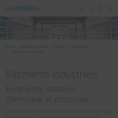
Toggl
navig
Home
Building Systems
Thèmes
Rénovation
Bâtiments industriels
Bâtiments industriels
Excellente isolation
thermique et phonique
L'exploitation économe de bâtiments administratifs
et de bureaux classés monuments historiques