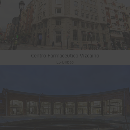
Centro Farmacéutico Vizcaíno
ES-Bilbao