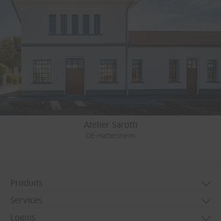
Atelier Sarotti
DE-Hattersheim
Produits
Services
Systèmes de porte
Logins