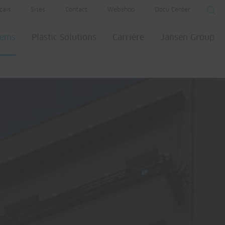
çais
Sites
Contact
Webshop
Docu Center
tems
Plastic Solutions
Carrière
Jansen Group