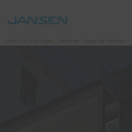
Home
Building Systems
Références
Aperçu des références