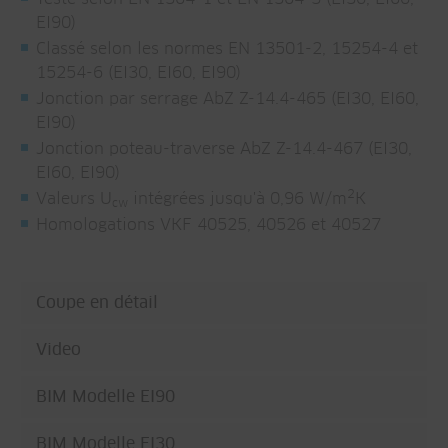
EI90)
Classé selon les normes EN 13501-2, 15254-4 et
15254-6 (EI30, EI60, EI90)
Jonction par serrage AbZ Z-14.4-465 (EI30, EI60,
EI90)
Jonction poteau-traverse AbZ Z-14.4-467 (EI30,
EI60, EI90)
2
Valeurs U
intégrées jusqu'à 0,96 W/m
K
cw
Homologations VKF 40525, 40526 et 40527
Coupe en détail
Video
BIM Modelle EI90
BIM Modelle EI30