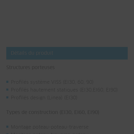
Détails du produit
Structures porteuses
Profilés système VISS (EI30, 60, 90)
Profilés hautement statiques (EI30,EI60, EI90)
Profilés design (Linea) (EI30)
Types de construction (EI30, EI60, EI90)
Montage poteau-poteau-traverse