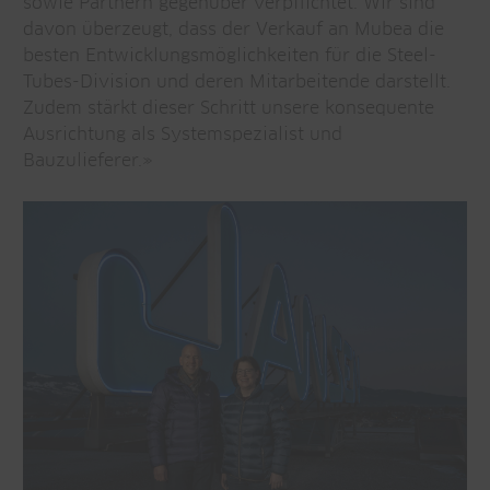
sowie Partnern gegenüber verpflichtet. Wir sind
davon überzeugt, dass der Verkauf an Mubea die
besten Entwicklungsmöglichkeiten für die Steel-
Tubes-Division und deren Mitarbeitende darstellt.
Zudem stärkt dieser Schritt unsere konsequente
Ausrichtung als Systemspezialist und
Bauzulieferer.»