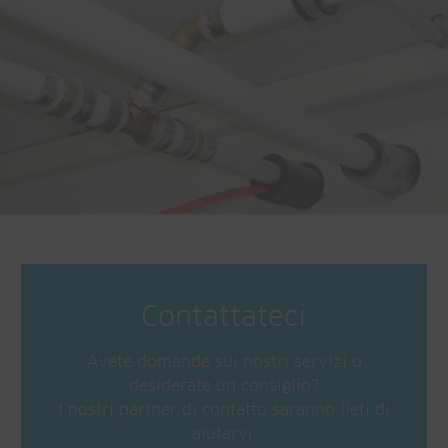
Contattateci
Avete domande sui nostri servizi o
desiderate un consiglio?
I nostri partner di contatto saranno lieti di
aiutarvi.