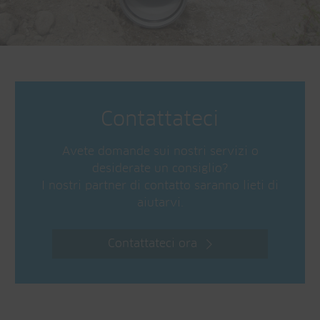
Contattateci
Avete domande sui nostri servizi o
desiderate un consiglio?
I nostri partner di contatto saranno lieti di
aiutarvi.
Contattateci ora