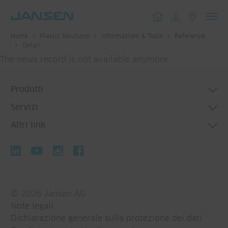
Toggl
Home
Plastic Solutions
Informazioni & Tools
Referenze
navig
Detail
The news record is not available anymore.
Prodotti
Servizi
Gestione e qualità dell’acqua
Altri link
Impiantistica domestica
Gestione e qualità dell’acqua
Estrusione di profili
Estrusione di profili
Novità
Geotermia
Geotermia
Referenze
Media
© 2026
Jansen AG
Webcams
Note legali
Newsletter
Dichiarazione generale sulla protezione dei dati