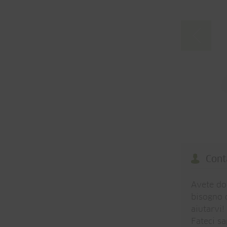
Cont
Avete do
bisogno d
aiutarvi!
Fateci s