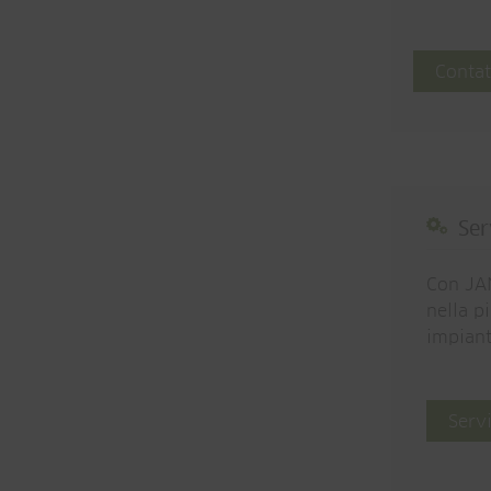
Contat
Ser
Con JAN
nella p
impiant
Servi