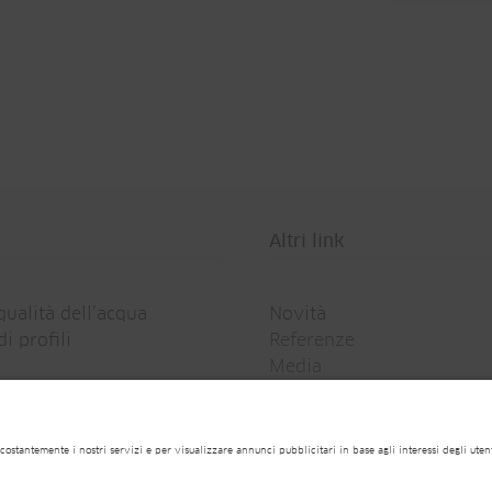
Altri link
qualità dell’acqua
Novità
i profili
Referenze
Media
Webcams
Newsletter