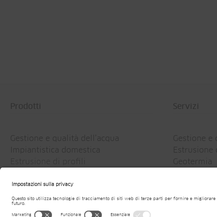
Prodotti
Servizi
Gestione e qualità dell’acqua
Gestione e 
Impiantistica domestica
Estrusione d
Estrusione di profili
Geotermia
Geotermia