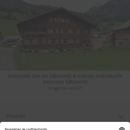
Immeuble (ancien bâtiment) & maison individuelle
(nouveau bâtiment)
Bregenzerwald/AT
Produits
Services