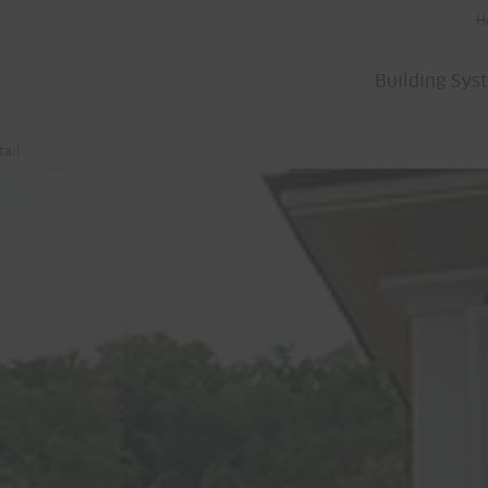
H
Building Sys
tail