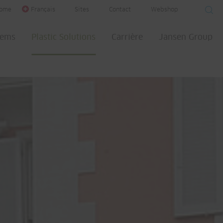
ome
Français
Sites
Contact
Webshop
tems
Plastic Solutions
Carrière
Jansen Group