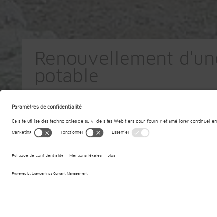
Renouvellement d'un
potable
CH-Fribourg