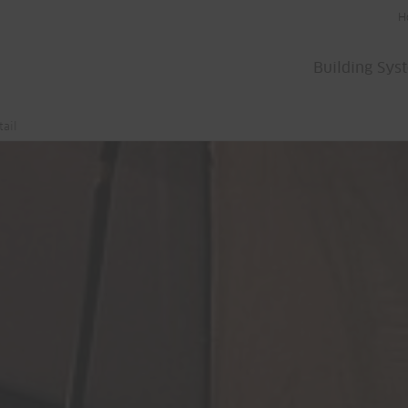
H
Building Sys
tail