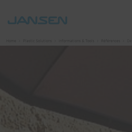
Home
Plastic Solutions
Informations & Tools
Références
De