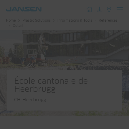
Toggl
Home
Plastic Solutions
Informations & Tools
Références
navig
Detail
École cantonale de
Heerbrugg
CH-Heerbrugg