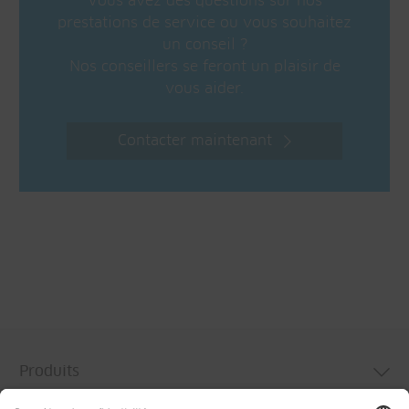
Vous avez des questions sur nos
prestations de service ou vous souhaitez
un conseil ?
Nos conseillers se feront un plaisir de
vous aider.
Contacter maintenant
Produits
Services