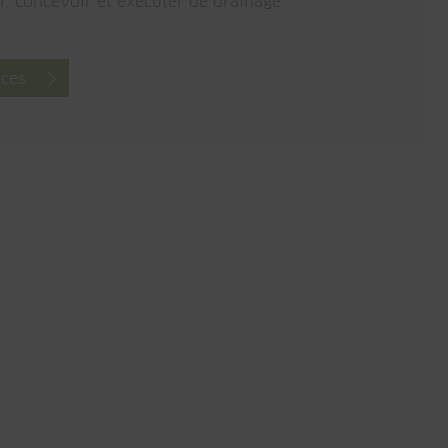
er, concevoir et exécuter de drainage
ices