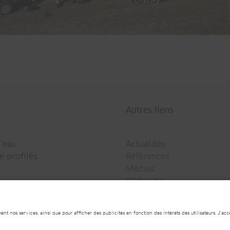
CH-Cham
Autres liens
l'eau
Actualités
e profilés
Références
Médias
Webcams
Newsletter