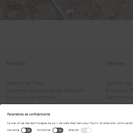
CH-Hohsaas
Produits
Services
Gestion de l’eau
Gestion de 
Systèmes techniques du bâtiment
Extrusion d
Extrusion de profilés
Géothermie
Géothermie