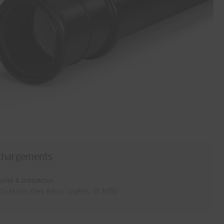
chargements
hures & prospectus
cuation des eaux usées (8 MB)