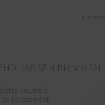
H
Building Sys
PEHD JANSEN bianco SN 
rôles visuels à
e au revêtement