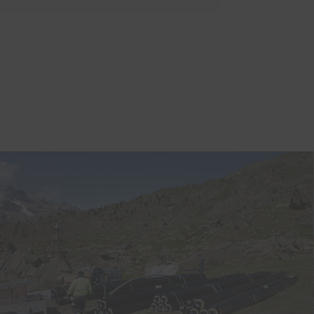
Hirslanden AndreasKlinik