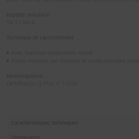
Avec manchon de dilatation moulé ou à extrémités lis
Rigidité annulaire
SN 2 / SN 4
Technique de raccordement
Avec manchon emboîtable moulé
Pièces moulées par injection et confectionnées disp
Homologations
Certification Q-Plus n° 11016
Caractéristiques techniques
Dimensions