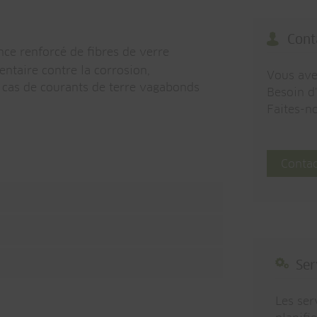
Cont
ce renforcé de fibres de verre
taire contre la corrosion,
Vous ave
 cas de courants de terre vagabonds
Besoin d
Faites-n
s
Conta
Ser
Les ser