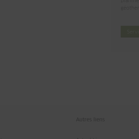
planifi
géothe
Serv
Autres liens