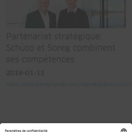
Partenariat stratégique:
Schüco et Soreg combinent
ses compétences
2018-01-11
https://mediacenter.jansen.com/shared/assets/e024