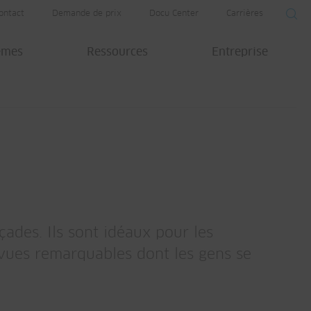
ontact
Demande de prix
Docu Center
Carrières
èmes
Ressources
Entreprise
ades. Ils sont idéaux pour les
vues remarquables dont les gens se