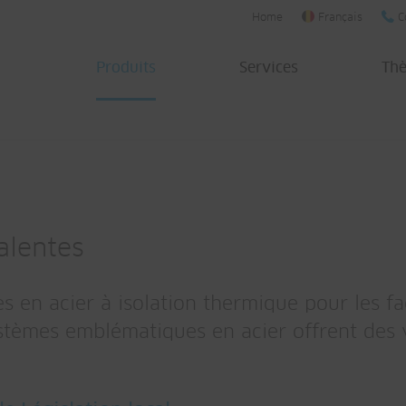
Home
Français
C
Produits
Services
Th
alentes
en acier à isolation thermique pour les faç
stèmes emblématiques en acier offrent des 