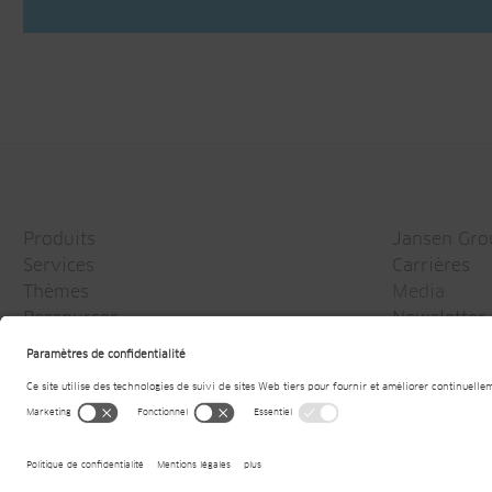
Produits
Jansen Gro
Services
Carrières
Thèmes
Media
Ressources
Newsletter
Entreprise
© 2026
Jansen AG
Mentions légales
Déclarati