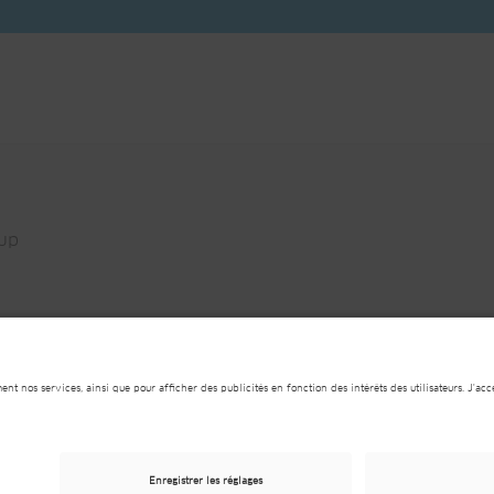
up
on générale de protection des données
Conditions contr