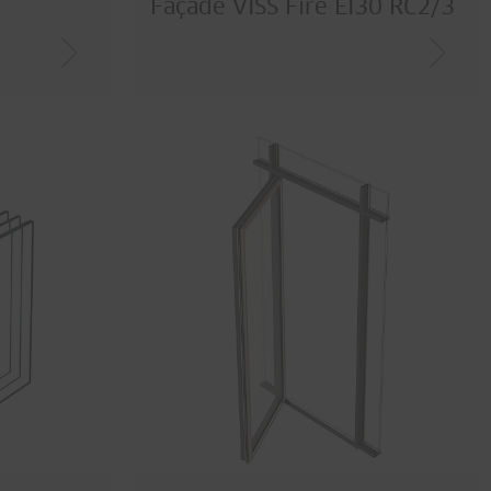
Façade VISS Fire EI30 RC2/3