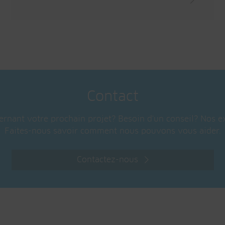
Contact
rnant votre prochain projet? Besoin d'un conseil? Nos ex
Faites-nous savoir comment nous pouvons vous aider.
Contactez-nous