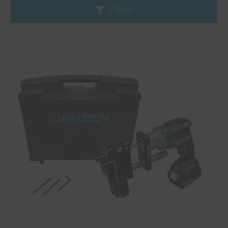
Filter
Filters wissen
Verwerkingsproces
Productieverwerking
CNC-bewerking
Bedrijfsinrichting