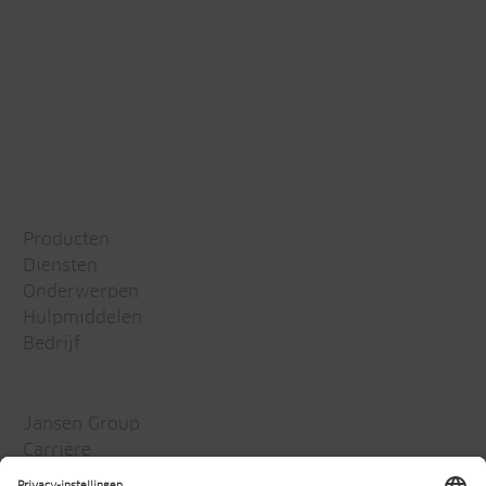
Producten
Diensten
Onderwerpen
Hulpmiddelen
Bedrijf
Jansen Group
Carrière
Media