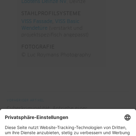
Lootens Deinze NV
, Deinze
STAHLPROFILSYSTEME
VISS Fassade
,
VISS Basic
Wendetüre
(verstärkt und
projektspezifisch angepasst)
FOTOGRAFIE
© Luc Roymans Photography
VORHERIGER ARTIKEL
Cyberkriminalität: Antriebe einer
industrialisierten Branche
NÄCHSTER ARTIKEL
European Council Brüssel