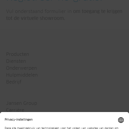
Vul onderstaand formulier in
om toegang te krijgen
tot de virtuele showroom.
Producten
Diensten
Onderwerpen
Hulpmiddelen
Bedrijf
Jansen Group
Carrière
Media
Newsletter