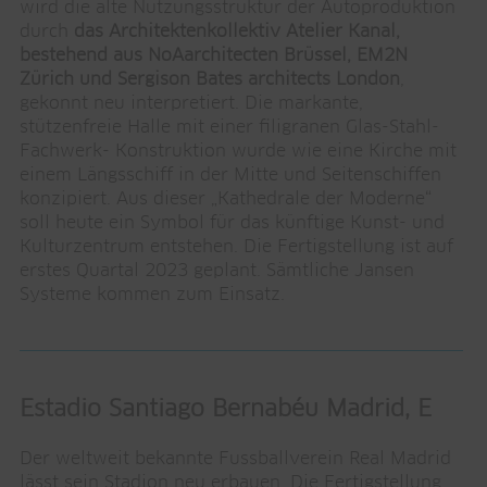
wird die alte Nutzungsstruktur der Autoproduktion
durch
das Architektenkollektiv Atelier Kanal,
bestehend aus NoAarchitecten Brüssel, EM2N
Zürich und Sergison Bates architects London
,
gekonnt neu interpretiert. Die markante,
stützenfreie Halle mit einer filigranen Glas-Stahl-
Fachwerk- Konstruktion wurde wie eine Kirche mit
einem Längsschiff in der Mitte und Seitenschiffen
konzipiert. Aus dieser „Kathedrale der Moderne“
soll heute ein Symbol für das künftige Kunst- und
Kulturzentrum entstehen. Die Fertigstellung ist auf
erstes Quartal 2023 geplant. Sämtliche Jansen
Systeme kommen zum Einsatz.
Estadio Santiago Bernabéu Madrid, E
Der weltweit bekannte Fussballverein Real Madrid
lässt sein Stadion neu erbauen. Die Fertigstellung