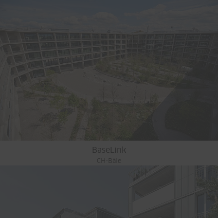
BaseLink
CH-Bâle