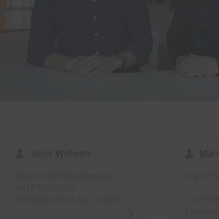
Josef Wilhelm
Mari
josef.wilhelm@
jansen.com
mario.fr
+41797023622
Contactez-nous sur LinkedIn
+41795
Contacte