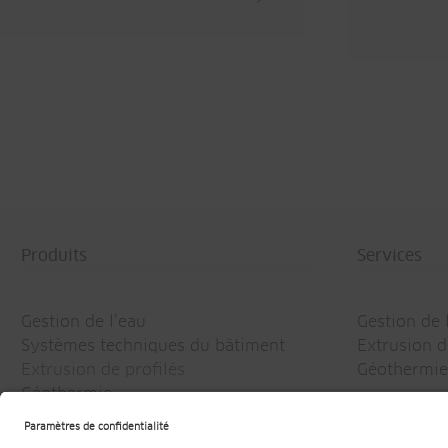
Produits
Services
Gestion de l’eau
Gestion de 
Systèmes techniques du bâtiment
Extrusion d
Extrusion de profilés
Géothermie
Géothermie