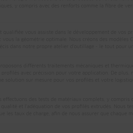
ques, y compris avec des renforts comme la fibre de verr
 qualifiée vous assiste dans le développement de vos prof
 vous la géométrie optimale. Nous créons des modèles CAO
écis dans notre propre atelier d'outillage - le tout pour u
proposons différents traitements mécaniques et thermiques 
s profilés avec précision pour votre application. De plu
une solution sur mesure pour vos profilés et votre logistiq
s effectuons des tests de matériaux complets, y compris d
a qualité et l'adéquation de vos profilés extrudés. Nous t
 que les taux de charge, afin de nous assurer que chaque m