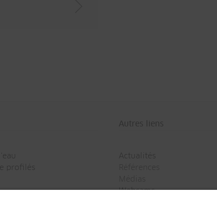
Autres liens
l'eau
Actualités
e profilés
Références
Médias
Webcams
Newsletter