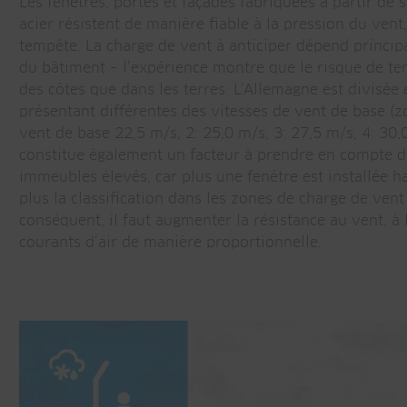
Les fenêtres, portes et façades fabriquées à partir de 
acier résistent de manière fiable à la pression du ven
tempête. La charge de vent à anticiper dépend princi
du bâtiment – l’expérience montre que le risque de te
des côtes que dans les terres. L’Allemagne est divisée
présentant différentes des vitesses de vent de base (z
vent de base 22,5 m/s, 2: 25,0 m/s, 3: 27,5 m/s, 4: 30,
constitue également un facteur à prendre en compte d
immeubles élevés, car plus une fenêtre est installée h
plus la classification dans les zones de charge de vent
conséquent, il faut augmenter la résistance au vent, à 
courants d’air de manière proportionnelle.