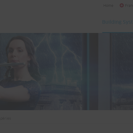
Home
Fran
Building Sys
péries