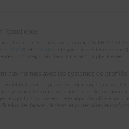
t l’excellence
rméabilité à l’air est basée sur la norme DIN EN 12152. L
asic
,
VISS RC
et
VISS SG
– atteignent la meilleure valeur Q
eures sont catégorisés dans la classe 4, la plus élevée.
nt aux normes avec les systèmes de profilés 
 permet de tester les paramètres de charge du vent, d’étanc
des en systèmes de profilés en acier. L’essai de fonctionn
nces qui lui sont posées. Cette approche offre à nos clie
ification des façades, fenêtres et portes sûres et confo