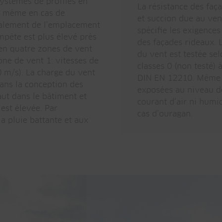
systèmes de profilés en
La résistance des faç
t, même en cas de
et succion due au ven
palement de l’emplacement
spécifie les exigences
mpête est plus élevé près
des façades rideaux. L
 en quatre zones de vent
du vent est testée se
one de vent 1: vitesses de
classes 0 (non testé)
0 m/s). La charge du vent
DIN EN 12210. Même a
ans la conception des
exposées au niveau d
aut dans le bâtiment et
courant d’air ni humid
 est élevée. Par
cas d’ouragan.
la pluie battante et aux