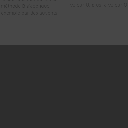
valeur U: plus la valeur Q 
a méthode B s’applique
r exemple par des auvents