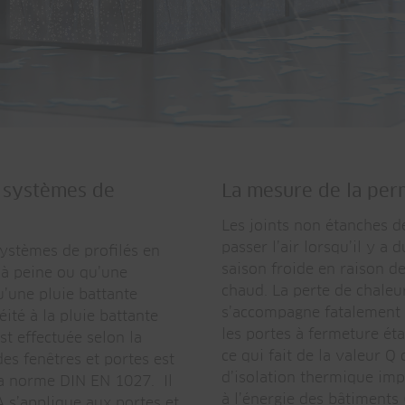
es systèmes de
La mesure de la permé
Les joints non étanches d
passer l’air lorsqu’il y 
systèmes de profilés en
saison froide en raison de
 à peine ou qu’une
chaud. La perte de chaleur
u’une pluie battante
s’accompagne fatalement d
éité à la pluie battante
les portes à fermeture ét
st effectuée selon la
ce qui fait de la valeur 
es fenêtres et portes est
d’isolation thermique imp
la norme DIN EN 1027. Il
à l’énergie des bâtiments
A s’applique aux portes et