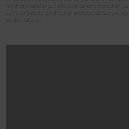
fenêtres exposées aux intempéries sans protection. L
aux éléments de construction protégés de la pluie, pa
ou des balcons.