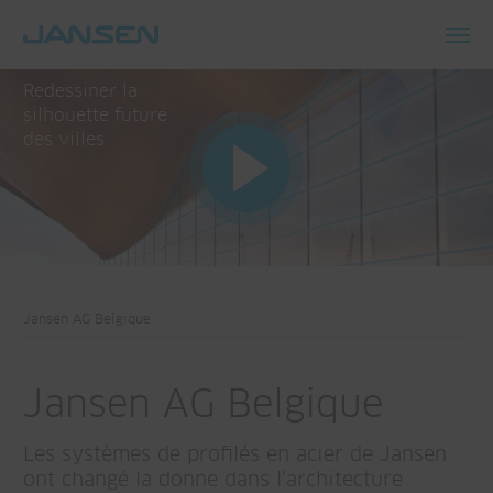
Toggl
navig
Redessiner la
silhouette future
des villes
Jansen AG Belgique
Jansen AG Belgique
Les systèmes de profilés en acier de Jansen
ont changé la donne dans l'architecture